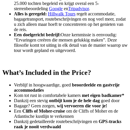
25.000 tochten begeleid en krijgt overal een 5-
sterrenbeoordeling
Google
en
Tripadvisor
.
Alles is geregeld:
Hillwalk Tours
regelt accommodatie,
bagagetransport, routebeschrijvingen en nog veel meer, zodat
u zich alleen maar hoeft te concentreren op het genieten van
de reis.
Een doelgericht bedrijf:
Onze kernmissie is eenvoudig:
“Ervaringen creëren die mensen gelukkig maken”. Deze
filosofie komt tot uiting in elk detail van de manier waarop uw
tour wordt gepland en uitgevoerd.
What’s Included in the Price?
Verblijf in hoogwaardige, goed
beoordeelde en gastvrije
accommodaties
Kom tot rust in comfortabele kamers
met eigen badkamer*
Dankzij een stevig
ontbijt kom je de hele dag
goed door
Bagage? Geen zorgen,
wij vervoeren die voor je!
Een
Cliffs of Moher-cruise
om de Cliffs of Moher en de
Atlantische kustlijn te verkennen
Dankzij gedetailleerde routebeschrijvingen en
GPS-tracks
raak je nooit verdwaald