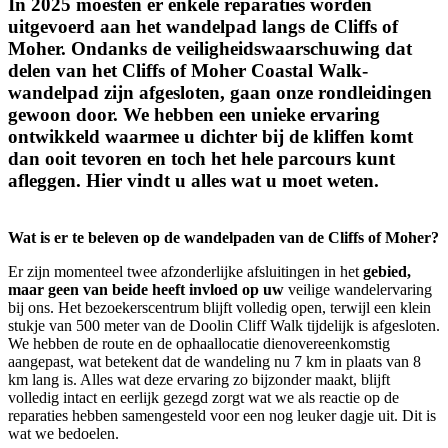
In 2025 moesten er enkele reparaties worden
uitgevoerd aan het wandelpad langs de Cliffs of
Moher. Ondanks de veiligheidswaarschuwing dat
delen van het Cliffs of Moher Coastal Walk-
wandelpad zijn afgesloten, gaan onze rondleidingen
gewoon door. We hebben een unieke ervaring
ontwikkeld waarmee u dichter bij de kliffen komt
dan ooit tevoren en toch het hele parcours kunt
afleggen. Hier vindt u alles wat u moet weten.
Wat is er te beleven op de wandelpaden van de Cliffs of Moher?
Er zijn momenteel twee afzonderlijke afsluitingen in het
gebied,
maar geen van beide heeft invloed op uw
veilige wandelervaring
bij ons. Het bezoekerscentrum blijft volledig open, terwijl een klein
stukje van 500 meter van de Doolin Cliff Walk tijdelijk is afgesloten.
We hebben de route en de ophaallocatie dienovereenkomstig
aangepast, wat betekent dat de wandeling nu 7 km in plaats van 8
km lang is. Alles wat deze ervaring zo bijzonder maakt, blijft
volledig intact en eerlijk gezegd zorgt wat we als reactie op de
reparaties hebben samengesteld voor een nog leuker dagje uit. Dit is
wat we bedoelen.