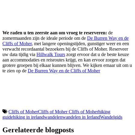
We raden u ten zeerste aan om vroeg te reserveren:
de
zomermaanden zijn de ideale periode om de
De Burren Way en de
Cliffs of Moher
, met langere openingstijden, gunstiger weer en een
verwacht recordaantal bezoekers bij de Cliffs of Moher. Reserveer
uw data tijdig via
Hillwalk Tours
zorgt ervoor dat u de beste keuze
aan accommodaties en reisroutes krijgt, en kan ervoor zorgen dat
grotere groepen bij elkaar kunnen blijven. We kijken ernaar uit om u
te zien op de
De Burren Way en de Cliffs of Moher
Cliffs of Moher
Cliffs of Moher Cliffs of Moher
hiking
guide
hiking in ireland
wandelen
wandelen in Ierland
Wandelgids
Gerelateerde blogposts