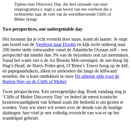
Tijdens onze Discovery Day, die deel uitmaakt van onze
reisprogramma’s, stapt u aan boord van een veerboot die u
rechtstreeks naar de voet van de wereldberoemde Cliffs of
Moher brengt.
Two perspectives, one unforgettable day
Het moment dat je echt versteld doet staan, komt als laatste. Je stapt
aan boord van de
Veerboot naar Doolin
en kijk recht omhoog naar
200 meter steile rotswanden vanaf de Atlantische Oceaan zelf – een
perspectief dat minder dan 3% van de bezoekers ooit zal meemaken.
Vanaf het water ziet u de An Branán Mór-zeestapel, de zee-boog bij
Hag’s Head, de Harry Potter-grot, O’Brien’s Tower hoog op de klif,
en papegaaiduikers, alken en zeekoeten die langs de klifwand
nestelen. die u kunt ontdekken in onze
De ultieme gids voor de
Burren Way en de Cliffs of Moher
.
Twee perspectieven. Eén onvergetelijke dag. Boek vandaag nog je
‘Cliffs of Moher Discovery Day’ en beleef de meest iconische
bezienswaardigheid van Ierland zoals die bedoeld is om gezien te
worden. Voor wie meer wil weten over de details van de huidige
sluitingen: hier vind je een volledig overzicht van wat er op het
wandelpad gebeurt.