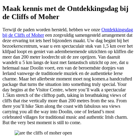
Maak kennis met de Ontdekkingsdag bij
de Cliffs of Moher
Terwijl de paden worden hersteld, hebben we onze
Ontdekkingsdag
bij de Cliffs of Moher
een zorgvuldig samengesteld arrangement dat
deze ervaring tot iets heel bijzonders maakt. Uw dag begint bij het
bezoekerscentrum, waar u een spectaculair stuk van 1,5 km over het
klifpad loopt en geniet van adembenemende uitzichten op kliffen die
meer dan 200 meter loodrecht uit de zee oprijzen. Van daaruit
wandelt u 5 km langs de kust met fantastisch uitzicht op zee, dat u
helemaal naar Doolin voert, een van de beroemdste dorpjes van
Ierland vanwege de traditionele muziek en de authentieke Ierse
charme. Maar het allerbeste moment moet nog komen.a handcrafted
package that turns the situation into something truly special. Your
day begins at the Visitor Centre, where you’ll walk a spectacular
1.5km stretch of the clifftop path, taking in breathtaking views of
cliffs that rise vertically more than 200 metres from the sea. From
there you’ll hike 5km along the coast with fabulous sea views
carrying you all the way into Doolin, one of Ireland’s most
celebrated villages for traditional music and authentic Irish charm.
But the very best moment is still to come.