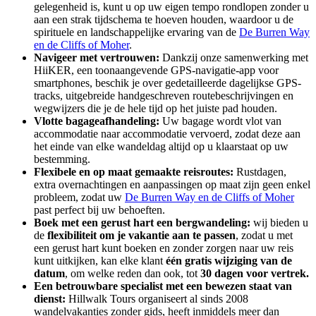
gelegenheid is, kunt u op uw eigen tempo rondlopen zonder u
aan een strak tijdschema te hoeven houden, waardoor u de
spirituele en landschappelijke ervaring van de
De Burren Way
en de Cliffs of Moher
.
Navigeer met vertrouwen:
Dankzij onze samenwerking met
HiiKER, een toonaangevende GPS-navigatie-app voor
smartphones, beschik je over gedetailleerde dagelijkse GPS-
tracks, uitgebreide handgeschreven routebeschrijvingen en
wegwijzers die je de hele tijd op het juiste pad houden.
Vlotte bagageafhandeling:
Uw bagage wordt vlot van
accommodatie naar accommodatie vervoerd, zodat deze aan
het einde van elke wandeldag altijd op u klaarstaat op uw
bestemming.
Flexibele en op maat gemaakte reisroutes:
Rustdagen,
extra overnachtingen en aanpassingen op maat zijn geen enkel
probleem, zodat uw
De Burren Way en de Cliffs of Moher
past perfect bij uw behoeften.
Boek met een gerust hart een bergwandeling:
wij bieden u
de
flexibiliteit om je vakantie aan te passen
, zodat u met
een gerust hart kunt boeken en zonder zorgen naar uw reis
kunt uitkijken, kan elke klant
één gratis wijziging van de
datum
, om welke reden dan ook, tot
30 dagen voor vertrek.
Een betrouwbare specialist met een bewezen staat van
dienst:
Hillwalk Tours organiseert al sinds 2008
wandelvakanties zonder gids, heeft inmiddels meer dan