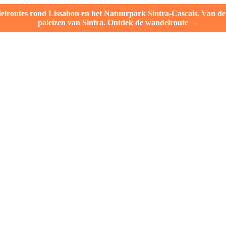
outes rond Lissabon en het Natuurpark Sintra-Cascais. Van de l
paleizen van Sintra.
Ontdek de wandelroute →