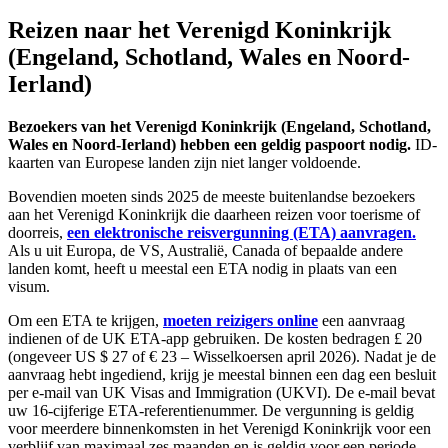
Reizen naar het Verenigd Koninkrijk
(Engeland, Schotland, Wales en Noord-
Ierland)
Bezoekers van het Verenigd Koninkrijk (Engeland, Schotland,
Wales en Noord-Ierland) hebben een geldig paspoort nodig.
ID-
kaarten van Europese landen zijn niet langer voldoende.
Bovendien moeten sinds 2025 de meeste buitenlandse bezoekers
aan het Verenigd Koninkrijk die daarheen reizen voor toerisme of
doorreis,
een elektronische reisvergunning (ETA) aanvragen.
Als u uit Europa, de VS, Australië, Canada of bepaalde andere
landen komt, heeft u meestal een ETA nodig in plaats van een
visum.
Om een ETA te krijgen,
moeten reizigers online
een aanvraag
indienen of de UK ETA-app gebruiken. De kosten bedragen £ 20
(ongeveer US $ 27 of € 23 – Wisselkoersen april 2026). Nadat je de
aanvraag hebt ingediend, krijg je meestal binnen een dag een besluit
per e-mail van UK Visas and Immigration (UKVI). De e-mail bevat
uw 16-cijferige ETA-referentienummer. De vergunning is geldig
voor meerdere binnenkomsten in het Verenigd Koninkrijk voor een
verblijf van maximaal zes maanden en is geldig voor een periode