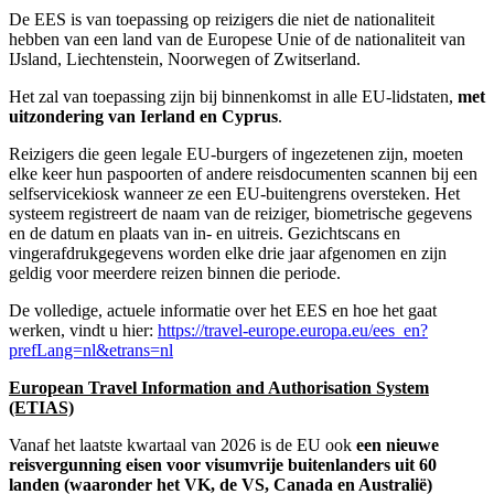
De EES is van toepassing op reizigers die niet de nationaliteit
hebben van een land van de Europese Unie of de nationaliteit van
IJsland, Liechtenstein, Noorwegen of Zwitserland.
Het zal van toepassing zijn bij binnenkomst in alle EU-lidstaten,
met
uitzondering van Ierland en Cyprus
.
Reizigers die geen legale EU-burgers of ingezetenen zijn, moeten
elke keer hun paspoorten of andere reisdocumenten scannen bij een
selfservicekiosk wanneer ze een EU-buitengrens oversteken. Het
systeem registreert de naam van de reiziger, biometrische gegevens
en de datum en plaats van in- en uitreis. Gezichtscans en
vingerafdrukgegevens worden elke drie jaar afgenomen en zijn
geldig voor meerdere reizen binnen die periode.
De volledige, actuele informatie over het EES en hoe het gaat
werken, vindt u hier:
https://travel-europe.europa.eu/ees_en?
prefLang=nl&etrans=nl
European Travel Information and Authorisation System
(ETIAS)
Vanaf het laatste kwartaal van 2026 is de EU ook
een nieuwe
reisvergunning eisen voor visumvrije buitenlanders uit 60
landen (waaronder het VK, de VS, Canada en Australië)