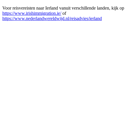
Voor reisvereisten naar Ierland vanuit verschillende landen, kijk op
https://www.irishimmigration.ie/
of
https://www.nederlandwereldwijd.nl/reisadvies/ierland