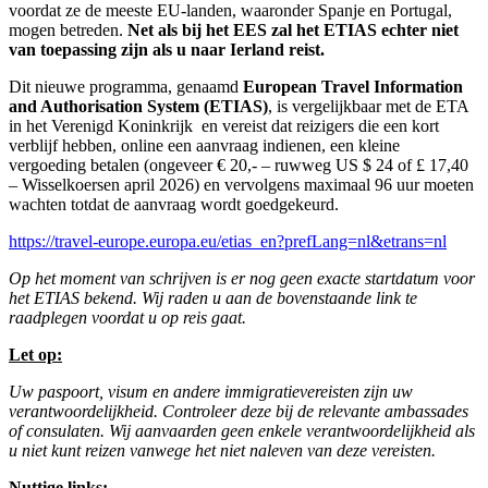
voordat ze de meeste EU-landen, waaronder Spanje en Portugal,
mogen betreden.
Net als bij het EES zal het ETIAS echter niet
van toepassing zijn als u naar Ierland reist.
Dit nieuwe programma, genaamd
European Travel Information
and Authorisation System (ETIAS)
, is vergelijkbaar met de ETA
in het Verenigd Koninkrijk en vereist dat reizigers die een kort
verblijf hebben, online een aanvraag indienen, een kleine
vergoeding betalen (ongeveer € 20,- – ruwweg US $ 24 of £ 17,40
– Wisselkoersen april 2026) en vervolgens maximaal 96 uur moeten
wachten totdat de aanvraag wordt goedgekeurd.
https://travel-europe.europa.eu/etias_en?prefLang=nl&etrans=nl
Op het moment van schrijven is er nog geen exacte startdatum voor
het ETIAS bekend. Wij raden u aan de bovenstaande link te
raadplegen voordat u op reis gaat.
Let op:
Uw paspoort, visum en andere immigratievereisten zijn uw
verantwoordelijkheid. Controleer deze bij de relevante ambassades
of consulaten. Wij aanvaarden geen enkele verantwoordelijkheid als
u niet kunt reizen vanwege het niet naleven van deze vereisten.
Nuttige links: