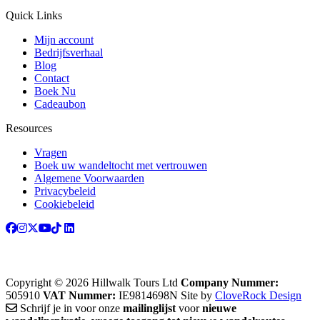
Quick Links
Mijn account
Bedrijfsverhaal
Blog
Contact
Boek Nu
Cadeaubon
Resources
Vragen
Boek uw wandeltocht met vertrouwen
Algemene Voorwaarden
Privacybeleid
Cookiebeleid
Copyright © 2026 Hillwalk Tours Ltd
Company Nummer:
505910
VAT Nummer:
IE9814698N
Site by
CloveRock Design
Schrijf je in voor onze
mailinglijst
voor
nieuwe