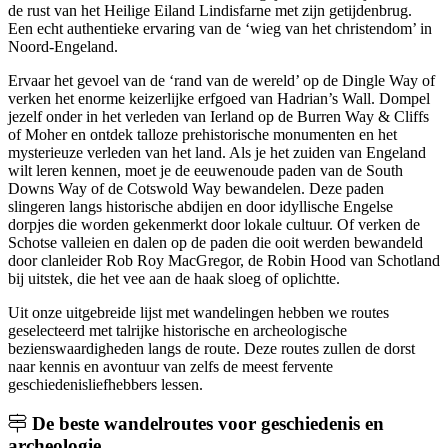
de rust van het Heilige Eiland Lindisfarne met zijn getijdenbrug.
Een echt authentieke ervaring van de ‘wieg van het christendom’ in
Noord-Engeland.
Ervaar het gevoel van de ‘rand van de wereld’ op de Dingle Way of
verken het enorme keizerlijke erfgoed van Hadrian’s Wall. Dompel
jezelf onder in het verleden van Ierland op de Burren Way & Cliffs
of Moher en ontdek talloze prehistorische monumenten en het
mysterieuze verleden van het land. Als je het zuiden van Engeland
wilt leren kennen, moet je de eeuwenoude paden van de South
Downs Way of de Cotswold Way bewandelen. Deze paden
slingeren langs historische abdijen en door idyllische Engelse
dorpjes die worden gekenmerkt door lokale cultuur. Of verken de
Schotse valleien en dalen op de paden die ooit werden bewandeld
door clanleider Rob Roy MacGregor, de Robin Hood van Schotland
bij uitstek, die het vee aan de haak sloeg of oplichtte.
Uit onze uitgebreide lijst met wandelingen hebben we routes
geselecteerd met talrijke historische en archeologische
bezienswaardigheden langs de route. Deze routes zullen de dorst
naar kennis en avontuur van zelfs de meest fervente
geschiedenisliefhebbers lessen.
De beste wandelroutes voor geschiedenis en
archeologie