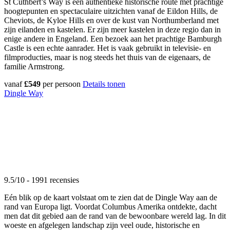
St Cuthbert’s Way is een authentieke historische route met prachtige
hoogtepunten en spectaculaire uitzichten vanaf de Eildon Hills, de
Cheviots, de Kyloe Hills en over de kust van Northumberland met
zijn eilanden en kastelen. Er zijn meer kastelen in deze regio dan in
enige andere in Engeland. Een bezoek aan het prachtige Bamburgh
Castle is een echte aanrader. Het is vaak gebruikt in televisie- en
filmproducties, maar is nog steeds het thuis van de eigenaars, de
familie Armstrong.
vanaf
£549
per persoon
Details tonen
Dingle Way
9.5/10 - 1991 recensies
Eén blik op de kaart volstaat om te zien dat de Dingle Way aan de
rand van Europa ligt. Voordat Columbus Amerika ontdekte, dacht
men dat dit gebied aan de rand van de bewoonbare wereld lag. In dit
woeste en afgelegen landschap zijn veel oude, historische en