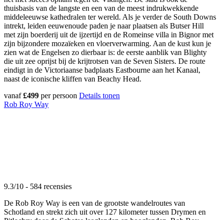
thuisbasis van de langste en een van de meest indrukwekkende
middeleeuwse kathedralen ter wereld. Als je verder de South Downs
intrekt, leiden eeuwenoude paden je naar plaatsen als Butser Hill
met zijn boerderij uit de ijzertijd en de Romeinse villa in Bignor met
zijn bijzondere mozaïeken en vloerverwarming. Aan de kust kun je
zien wat de Engelsen zo dierbaar is: de eerste aanblik van Blighty
die uit zee oprijst bij de krijtrotsen van de Seven Sisters. De route
eindigt in de Victoriaanse badplaats Eastbourne aan het Kanaal,
naast de iconische kliffen van Beachy Head.
vanaf
£499
per persoon
Details tonen
Rob Roy Way
9.3/10 - 584 recensies
De Rob Roy Way is een van de grootste wandelroutes van
Schotland en strekt zich uit over 127 kilometer tussen Drymen en