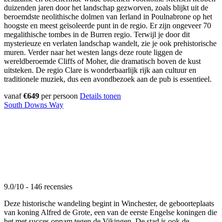
duizenden jaren door het landschap gezworven, zoals blijkt uit de
beroemdste neolithische dolmen van Ierland in Poulnabrone op het
hoogste en meest geïsoleerde punt in de regio. Er zijn ongeveer 70
megalithische tombes in de Burren regio. Terwijl je door dit
mysterieuze en verlaten landschap wandelt, zie je ook prehistorische
muren. Verder naar het westen langs deze route liggen de
wereldberoemde Cliffs of Moher, die dramatisch boven de kust
uitsteken. De regio Clare is wonderbaarlijk rijk aan cultuur en
traditionele muziek, dus een avondbezoek aan de pub is essentieel.
vanaf
€649
per persoon
Details tonen
South Downs Way
9.0/10 - 146 recensies
Deze historische wandeling begint in Winchester, de geboorteplaats
van koning Alfred de Grote, een van de eerste Engelse koningen die
het met succes opnam tegen de Vikingen. De stad is ook de