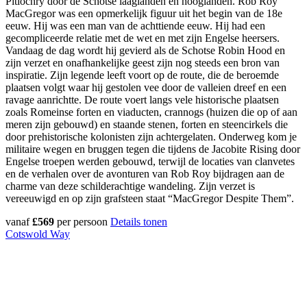
Pitlochry door de Schotse laaglanden en hooglanden. Rob Roy
MacGregor was een opmerkelijk figuur uit het begin van de 18e
eeuw. Hij was een man van de achttiende eeuw. Hij had een
gecompliceerde relatie met de wet en met zijn Engelse heersers.
Vandaag de dag wordt hij gevierd als de Schotse Robin Hood en
zijn verzet en onafhankelijke geest zijn nog steeds een bron van
inspiratie. Zijn legende leeft voort op de route, die de beroemde
plaatsen volgt waar hij gestolen vee door de valleien dreef en een
ravage aanrichtte. De route voert langs vele historische plaatsen
zoals Romeinse forten en viaducten, crannogs (huizen die op of aan
meren zijn gebouwd) en staande stenen, forten en steencirkels die
door prehistorische kolonisten zijn achtergelaten. Onderweg kom je
militaire wegen en bruggen tegen die tijdens de Jacobite Rising door
Engelse troepen werden gebouwd, terwijl de locaties van clanvetes
en de verhalen over de avonturen van Rob Roy bijdragen aan de
charme van deze schilderachtige wandeling. Zijn verzet is
vereeuwigd en op zijn grafsteen staat “MacGregor Despite Them”.
vanaf
£569
per persoon
Details tonen
Cotswold Way