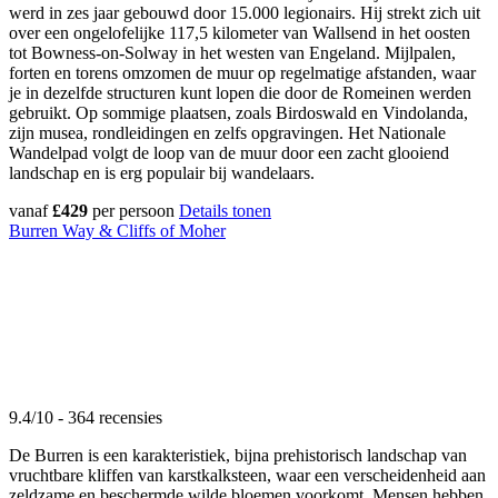
werd in zes jaar gebouwd door 15.000 legionairs. Hij strekt zich uit
over een ongelofelijke 117,5 kilometer van Wallsend in het oosten
tot Bowness-on-Solway in het westen van Engeland. Mijlpalen,
forten en torens omzomen de muur op regelmatige afstanden, waar
je in dezelfde structuren kunt lopen die door de Romeinen werden
gebruikt. Op sommige plaatsen, zoals Birdoswald en Vindolanda,
zijn musea, rondleidingen en zelfs opgravingen. Het Nationale
Wandelpad volgt de loop van de muur door een zacht glooiend
landschap en is erg populair bij wandelaars.
vanaf
£429
per persoon
Details tonen
Burren Way & Cliffs of Moher
9.4/10 - 364 recensies
De Burren is een karakteristiek, bijna prehistorisch landschap van
vruchtbare kliffen van karstkalksteen, waar een verscheidenheid aan
zeldzame en beschermde wilde bloemen voorkomt. Mensen hebben