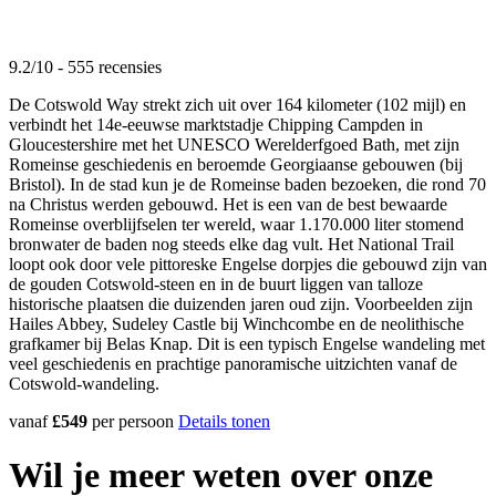
9.2/10 - 555 recensies
De Cotswold Way strekt zich uit over 164 kilometer (102 mijl) en
verbindt het 14e-eeuwse marktstadje Chipping Campden in
Gloucestershire met het UNESCO Werelderfgoed Bath, met zijn
Romeinse geschiedenis en beroemde Georgiaanse gebouwen (bij
Bristol). In de stad kun je de Romeinse baden bezoeken, die rond 70
na Christus werden gebouwd. Het is een van de best bewaarde
Romeinse overblijfselen ter wereld, waar 1.170.000 liter stomend
bronwater de baden nog steeds elke dag vult. Het National Trail
loopt ook door vele pittoreske Engelse dorpjes die gebouwd zijn van
de gouden Cotswold-steen en in de buurt liggen van talloze
historische plaatsen die duizenden jaren oud zijn. Voorbeelden zijn
Hailes Abbey, Sudeley Castle bij Winchcombe en de neolithische
grafkamer bij Belas Knap. Dit is een typisch Engelse wandeling met
veel geschiedenis en prachtige panoramische uitzichten vanaf de
Cotswold-wandeling.
vanaf
£549
per persoon
Details tonen
Wil je meer weten over onze