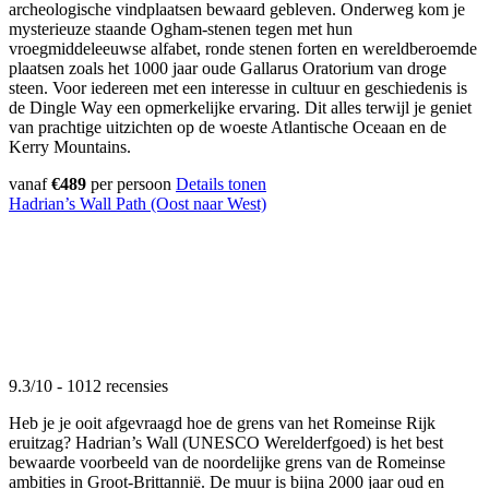
archeologische vindplaatsen bewaard gebleven. Onderweg kom je
mysterieuze staande Ogham-stenen tegen met hun
vroegmiddeleeuwse alfabet, ronde stenen forten en wereldberoemde
plaatsen zoals het 1000 jaar oude Gallarus Oratorium van droge
steen. Voor iedereen met een interesse in cultuur en geschiedenis is
de Dingle Way een opmerkelijke ervaring. Dit alles terwijl je geniet
van prachtige uitzichten op de woeste Atlantische Oceaan en de
Kerry Mountains.
vanaf
€489
per persoon
Details tonen
Hadrian’s Wall Path (Oost naar West)
9.3/10 - 1012 recensies
Heb je je ooit afgevraagd hoe de grens van het Romeinse Rijk
eruitzag? Hadrian’s Wall (UNESCO Werelderfgoed) is het best
bewaarde voorbeeld van de noordelijke grens van de Romeinse
ambities in Groot-Brittannië. De muur is bijna 2000 jaar oud en