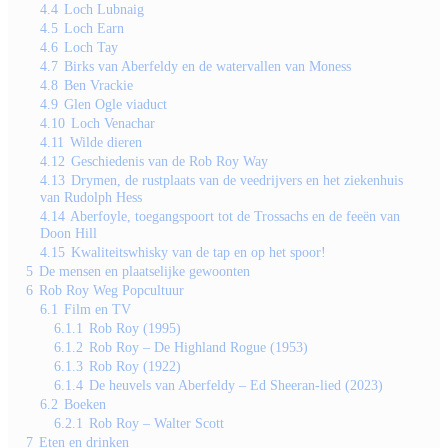
4.4
Loch Lubnaig
4.5
Loch Earn
4.6
Loch Tay
4.7
Birks van Aberfeldy en de watervallen van Moness
4.8
Ben Vrackie
4.9
Glen Ogle viaduct
4.10
Loch Venachar
4.11
Wilde dieren
4.12
Geschiedenis van de Rob Roy Way
4.13
Drymen, de rustplaats van de veedrijvers en het ziekenhuis
van Rudolph Hess
4.14
Aberfoyle, toegangspoort tot de Trossachs en de feeën van
Doon Hill
4.15
Kwaliteitswhisky van de tap en op het spoor!
5
De mensen en plaatselijke gewoonten
6
Rob Roy Weg Popcultuur
6.1
Film en TV
6.1.1
Rob Roy (1995)
6.1.2
Rob Roy – De Highland Rogue (1953)
6.1.3
Rob Roy (1922)
6.1.4
De heuvels van Aberfeldy – Ed Sheeran-lied (2023)
6.2
Boeken
6.2.1
Rob Roy – Walter Scott
7
Eten en drinken