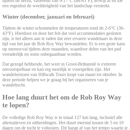
tijdens de herfst, variërend van 9-17°C (48-63°F), terwijl af en toe
een regenbui de weelderigheid van het landschap versterkt.
Winter (december, januari en februari)
Tijdens de winter schommelen de temperaturen rond de 2-6°C (36-
43°F). Hierdoor en door het feit dat veel accommodaties gesloten
zijn, is het alleen aan te raden dat zeer ervaren wandelaars in deze
tijd van het jaar de Rob Roy Way bewandelen. Er is een grote kans
op sneeuwval tijdens deze maanden, waardoor delen van het pad
verraderlijk en soms onbegaanbaar worden.
Dat gezegd hebbende, het weer in Groot-Brittannië is extreem
onvoorspelbaar en kan erg moeilijk te voorspellen zijn. Het
wandelseizoen van Hillwalk Tours loopt van maart tot oktober. In
deze periode helpen we je graag bij het organiseren van je
wandeltocht.
Hoe lang duurt het om de Rob Roy Way
te lopen?
De volledige Rob Roy Way is in totaal 127 km lang, inclusief alle
alternatieven en uitbreidingen. Het duurt meestal tussen de 5 en 10
dagen om de tocht te voltooien. Dit hangt af van het tempo waarin je