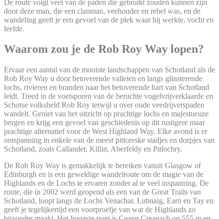
De route volgt veel van de paden die gebruikt zouden kunnen zijn
door deze man, die een clanman, veehouder en rebel was, en de
wandeling geeft je een gevoel van de plek waar hij werkte, vocht en
leefde.
Waarom zou je de Rob Roy Way lopen?
Ervaar een aantal van de mooiste landschappen van Schotland als de
Rob Roy Way u door betoverende valleien en langs glinsterende
lochs, rivieren en branden naar het betoverende hart van Schotland
leidt. Treed in de voetsporen van de beruchte vogelvrijverklaarde en
Schotse volksheld Rob Roy terwijl u over oude veedrijverspaden
wandelt. Geniet van het uitzicht op prachtige lochs en majestueuze
bergen en krijg een gevoel van geschiedenis op dit rustigere maar
prachtige alternatief voor de West Highland Way. Elke avond is er
ontspanning in enkele van de meest pittoreske stadjes en dorpjes van
Schotland, zoals Callander, Killin, Aberfeldy en Pitlochry.
De Rob Roy Way is gemakkelijk te bereiken vanuit Glasgow of
Edinburgh en is een geweldige wandelroute om de magie van de
Highlands en de Lochs te ervaren zonder al te veel inspanning. De
route, die in 2002 werd geopend als een van de Great Trails van
Schotland, loopt langs de Lochs Venachar, Lubnaig, Earn en Tay en
geeft je tegelijkertijd een voorproefje van wat de Highlands zo
bijzonder maakt. Het hoogste punt is Ceann Creagach op 555 m en