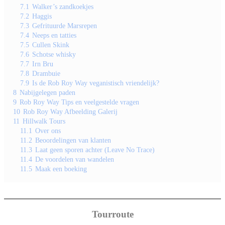
7.1
Walker’s zandkoekjes
7.2
Haggis
7.3
Gefrituurde Marsrepen
7.4
Neeps en tatties
7.5
Cullen Skink
7.6
Schotse whisky
7.7
Irn Bru
7.8
Drambuie
7.9
Is de Rob Roy Way veganistisch vriendelijk?
8
Nabijgelegen paden
9
Rob Roy Way Tips en veelgestelde vragen
10
Rob Roy Way Afbeelding Galerij
11
Hillwalk Tours
11.1
Over ons
11.2
Beoordelingen van klanten
11.3
Laat geen sporen achter (Leave No Trace)
11.4
De voordelen van wandelen
11.5
Maak een boeking
Tourroute