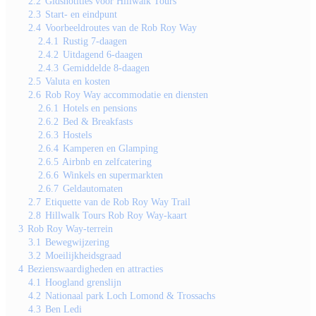
2.2
Gidsnotities voor Hillwalk Tours
2.3
Start- en eindpunt
2.4
Voorbeeldroutes van de Rob Roy Way
2.4.1
Rustig 7-daagen
2.4.2
Uitdagend 6-daagen
2.4.3
Gemiddelde 8-daagen
2.5
Valuta en kosten
2.6
Rob Roy Way accommodatie en diensten
2.6.1
Hotels en pensions
2.6.2
Bed & Breakfasts
2.6.3
Hostels
2.6.4
Kamperen en Glamping
2.6.5
Airbnb en zelfcatering
2.6.6
Winkels en supermarkten
2.6.7
Geldautomaten
2.7
Etiquette van de Rob Roy Way Trail
2.8
Hillwalk Tours Rob Roy Way-kaart
3
Rob Roy Way-terrein
3.1
Bewegwijzering
3.2
Moeilijkheidsgraad
4
Bezienswaardigheden en attracties
4.1
Hoogland grenslijn
4.2
Nationaal park Loch Lomond & Trossachs
4.3
Ben Ledi