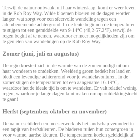
Terwijl de natuur ontwaakt uit haar winterslaap, komt er weer leven
in de Rob Roy Way. Wilde bloemen bloeien en de dagen worden
langer, wat zorgt voor een sfeervolle wandeling tegen een
adembenemende achtergrond. In de lente beginnen de temperaturen
te stijgen tot een gemiddelde van 9-14°C (48,2-57,2°F), terwijl de
regen begint af te nemen, waardoor er meer mogelijkheden zijn om
te genieten van wandelingen op de Rob Roy Way.
Zomer (juni, juli en augustus)
De regio koestert zich in de warmte van de zon en nodigt uit om
haar wonderen te ontdekken. Weelderig groen bedekt het land en
biedt een levendige achtergrond voor je wandelavonturen. In de
zomer stijgen de temperaturen tot een aangename 16-19°C,
waardoor het de ideale tijd is om te wandelen. Er valt relatief weinig
regen, waardoor je lange dagen kunt maken om op ontdekkingstocht
te gaan!
Herfst (september, oktober en november)
De natuur schildert een meesterwerk als het landschap verandert in
een tapijt van herfstkleuren. De bladeren ruilen hun zomergroen in
voor warme, aardse kleuren. De temperaturen koelen geleidelijk af