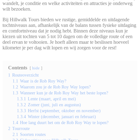
wandelt, je conditie en welke activiteiten en attracties je onderweg
wilt bezoeken.
Bij Hillwalk Tours bieden we rustige, gemiddelde en uitdagende
tochtniveaus aan, afhankelijk van de balans tussen fysieke uitdaging
en comfortniveau dat je nodig hebt. Binnen deze niveaus kun je
kiezen uit tochten van 5 tot 10 dagen om de volledige route of een
deel ervan te voltooien. Je hoeft alleen maar te beslissen hoeveel
kilometer je per dag wilt lopen en wij zorgen voor de rest!
Contents
hide
1
Routeoverzicht
1.1
Waar is de Rob Roy Way?
1.2
Waarom zou je de Rob Roy Way lopen?
1.3
Wanneer kun je de Rob Roy Way het beste lopen?
1.3.1
Lente (maart, april en mei)
1.3.2
Zomer (juni, juli en augustus)
1.3.3
Herfst (september, oktober en november)
1.3.4
Winter (december, januari en februari)
1.4
Hoe lang duurt het om de Rob Roy Way te lopen?
2
Tourroute
2.1
Soorten routes