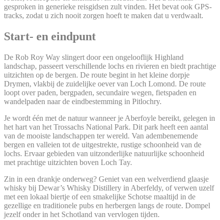
gesproken in generieke reisgidsen zult vinden. Het bevat ook GPS-
tracks, zodat u zich nooit zorgen hoeft te maken dat u verdwaalt.
Start- en eindpunt
De Rob Roy Way slingert door een ongelooflijk Highland
landschap, passeert verschillende lochs en rivieren en biedt prachtige
uitzichten op de bergen. De route begint in het kleine dorpje
Drymen, vlakbij de zuidelijke oever van Loch Lomond. De route
loopt over paden, bergpaden, secundaire wegen, fietspaden en
wandelpaden naar de eindbestemming in Pitlochry.
Je wordt één met de natuur wanneer je Aberfoyle bereikt, gelegen in
het hart van het Trossachs National Park. Dit park heeft een aantal
van de mooiste landschappen ter wereld. Van adembenemende
bergen en valleien tot de uitgestrekte, rustige schoonheid van de
lochs. Ervaar gebieden van uitzonderlijke natuurlijke schoonheid
met prachtige uitzichten boven Loch Tay.
Zin in een drankje onderweg? Geniet van een welverdiend glaasje
whisky bij Dewar’s Whisky Distillery in Aberfeldy, of verwen uzelf
met een lokaal biertje of een smakelijke Schotse maaltijd in de
gezellige en traditionele pubs en herbergen langs de route. Dompel
jezelf onder in het Schotland van vervlogen tijden.