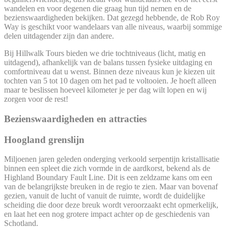
wandelen en voor degenen die graag hun tijd nemen en de
bezienswaardigheden bekijken. Dat gezegd hebbende, de Rob Roy
Way is geschikt voor wandelaars van alle niveaus, waarbij sommige
delen uitdagender zijn dan andere.
Bij Hillwalk Tours bieden we drie tochtniveaus (licht, matig en
uitdagend), afhankelijk van de balans tussen fysieke uitdaging en
comfortniveau dat u wenst. Binnen deze niveaus kun je kiezen uit
tochten van 5 tot 10 dagen om het pad te voltooien. Je hoeft alleen
maar te beslissen hoeveel kilometer je per dag wilt lopen en wij
zorgen voor de rest!
Bezienswaardigheden en attracties
Hoogland grenslijn
Miljoenen jaren geleden onderging verkoold serpentijn kristallisatie
binnen een spleet die zich vormde in de aardkorst, bekend als de
Highland Boundary Fault Line. Dit is een zeldzame kans om een
van de belangrijkste breuken in de regio te zien. Maar van bovenaf
gezien, vanuit de lucht of vanuit de ruimte, wordt de duidelijke
scheiding die door deze breuk wordt veroorzaakt echt opmerkelijk,
en laat het een nog grotere impact achter op de geschiedenis van
Schotland.