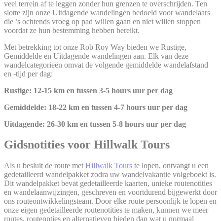
veel terrein af te leggen zonder hun grenzen te overschrijden. Ten
slotte zijn onze Uitdagende wandelingen bedoeld voor wandelaars
die ’s ochtends vroeg op pad willen gaan en niet willen stoppen
voordat ze hun bestemming hebben bereikt.
Met betrekking tot onze Rob Roy Way bieden we Rustige,
Gemiddelde en Uitdagende wandelingen aan. Elk van deze
wandelcategorieën omvat de volgende gemiddelde wandelafstand
en -tijd per dag:
Rustige:
12-15 km
en tussen
3-5 hours uur per dag
Gemiddelde:
18-22 km
en tussen
4-7 hours uur
per dag
Uitdagende:
26-30 km
en tussen
5-8 hours
uur
per dag
Gidsnotities voor Hillwalk Tours
Als u besluit de route met
Hillwalk Tours
te lopen, ontvangt u een
gedetailleerd wandelpakket zodra uw wandelvakantie volgeboekt is.
Dit wandelpakket bevat gedetailleerde kaarten, unieke routenotities
en wandelaanwijzingen, geschreven en voortdurend bijgewerkt door
ons routeontwikkelingsteam. Door elke route persoonlijk te lopen en
onze eigen gedetailleerde routenotities te maken, kunnen we meer
routes, routeopties en alternatieven bieden dan wat u normaal