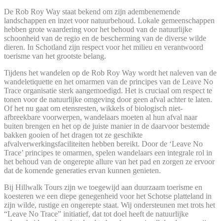
De Rob Roy Way staat bekend om zijn adembenemende
landschappen en inzet voor natuurbehoud. Lokale gemeenschappen
hebben grote waardering voor het behoud van de natuurlijke
schoonheid van de regio en de bescherming van de diverse wilde
dieren. In Schotland zijn respect voor het milieu en verantwoord
toerisme van het grootste belang.
Tijdens het wandelen op de Rob Roy Way wordt het naleven van de
wandeletiquette en het omarmen van de principes van de Leave No
Trace organisatie sterk aangemoedigd. Het is cruciaal om respect te
tonen voor de natuurlijke omgeving door geen afval achter te laten.
Of het nu gaat om etensresten, wikkels of biologisch niet-
afbreekbare voorwerpen, wandelaars moeten al hun afval naar
buiten brengen en het op de juiste manier in de daarvoor bestemde
bakken gooien of het dragen tot ze geschikte
afvalverwerkingsfaciliteiten hebben bereikt. Door de ‘Leave No
Trace’ principes te omarmen, spelen wandelaars een integrale rol in
het behoud van de ongerepte allure van het pad en zorgen ze ervoor
dat de komende generaties ervan kunnen genieten.
Bij Hillwalk Tours zijn we toegewijd aan duurzaam toerisme en
koesteren we een diepe genegenheid voor het Schotse platteland in
zijn wilde, rustige en ongerepte staat. Wij ondersteunen met trots het
“Leave No Trace” initiatief, dat tot doel heeft de natuurlijke