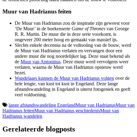
Muur van Hadrianus feiten
De Muur van Hadrianus zou de inspiratie zijn geweest voor
‘De Muur’ in de boekenserie
Game of Thrones
van George
R. R. Martin. De muur die in deze serie voorkomt, is
ongeveer 200 meter hoog en gemaakt van massief ijs.
Slechts enkele decennia na de voltooiing van de bouw, werd
de Muur van Hadrianus verlaten en vervangen door een
andere muur die nog noordelijker lag. Deze staat bekend als
de
Muur van Antoninus
. Deze muur werd vervolgens weer
verlaten, waarna de Muur van Hadrianus opnieuw werd
bezet.
Wandelaars kunnen de Muur van Hadrianus volgen
over de
hele lengte, van kust tot kust in Engeland. Deze lange
afstandswandeling in Engeland is uiterst fotogeniek en geeft
veel voldoening.
lange afstandswandeling Engeland
Muur van Hadrianus
Muur van
Hadrianus feiten
Muur van Hadrianus geschiedenis
Muur van
Hadrianus wandelen
Gerelateerde blogposts