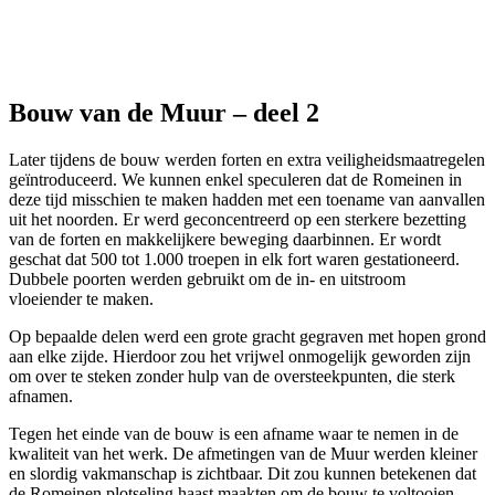
Bouw van de Muur – deel 2
Later tijdens de bouw werden forten en extra veiligheidsmaatregelen
geïntroduceerd. We kunnen enkel speculeren dat de Romeinen in
deze tijd misschien te maken hadden met een toename van aanvallen
uit het noorden. Er werd geconcentreerd op een sterkere bezetting
van de forten en makkelijkere beweging daarbinnen. Er wordt
geschat dat 500 tot 1.000 troepen in elk fort waren gestationeerd.
Dubbele poorten werden gebruikt om de in- en uitstroom
vloeiender te maken.
Op bepaalde delen werd een grote gracht gegraven met hopen grond
aan elke zijde. Hierdoor zou het vrijwel onmogelijk geworden zijn
om over te steken zonder hulp van de oversteekpunten, die sterk
afnamen.
Tegen het einde van de bouw is een afname waar te nemen in de
kwaliteit van het werk. De afmetingen van de Muur werden kleiner
en slordig vakmanschap is zichtbaar. Dit zou kunnen betekenen dat
de Romeinen plotseling haast maakten om de bouw te voltooien.