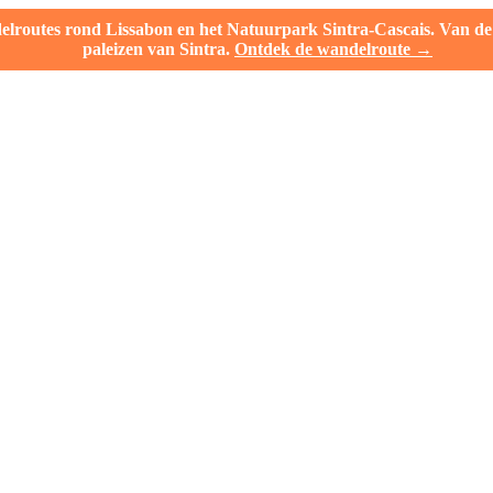
outes rond Lissabon en het Natuurpark Sintra-Cascais. Van de l
paleizen van Sintra.
Ontdek de wandelroute →