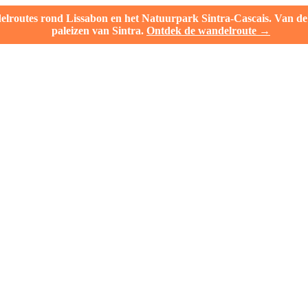
outes rond Lissabon en het Natuurpark Sintra-Cascais. Van de l
paleizen van Sintra.
Ontdek de wandelroute →