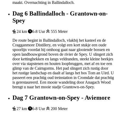
maakt. Overnachting in Ballindalloch.
Dag 6
Ballindalloch - Grantown-on-
Spey
24 km
6-8 Uur
555 Meter
De route begint in Ballindalloch, vlakbij het kasteel en de
Cragganmore Distillery, en volgt een kort stukje een oude
spoorlijn voordat hij omhoog gaat naar glooiende bossen en
open landbouwgrond boven de rivier de Spey. U slingert zich
door kettinghekken en langs veldranden, steekt kleine beekjes
over via stapstenen en houten loopbruggen, met af en toe een
glimp van de Cairngorms. Het pad slingert zich rustig door
het rustige landschap en daalt af langs het bos Tom an Uird. U
passeert een prachtig oud treinstation in Cromdale dat prachtig
is gerestaureerd. Een mooie wandeling door Anagach Wood
brengt u naar het mooie stadje Grantown-on-Spey.
Dag 7
Grantown-on-Spey - Aviemore
27 km
6-8 Uur
200 Meter