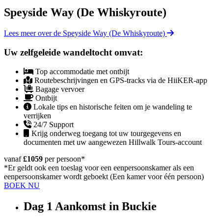
Speyside Way (De Whiskyroute)
Lees meer over de Speyside Way (De Whiskyroute)
Uw zelfgeleide wandeltocht omvat:
Top accommodatie met ontbijt
Routebeschrijvingen en GPS-tracks via de HiiKER-app
Bagage vervoer
Ontbijt
Lokale tips en historische feiten om je wandeling te
verrijken
24/7 Support
Krijg onderweg toegang tot uw tourgegevens en
documenten met uw aangewezen Hillwalk Tours-account
vanaf
£1059
per persoon
*
*Er geldt ook een toeslag voor een eenpersoonskamer als een
eenpersoonskamer wordt geboekt (Een kamer voor één persoon)
BOEK NU
Dag 1
Aankomst in Buckie