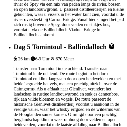
rivier de Spey via een mix van paden langs de rivier, bossen
en open landbouwgrond. U passeert distilleerderijen en kleine
gehuchten, waar u vissers in het water kunt zien, voordat u de
rivier oversteekt bij Carron Bridge. Vanaf hier slingert het pad
zich rustig boven de Spey, door velden en stukjes bos,
voordat u via de Ballindalloch Viaduct Bridge in
Ballindalloch aankomt.
Dag 5
Tomintoul - Ballindalloch 🥃
26 km
6-9 Uur
670 Meter
Transfer naar Tomintoul in de ochtend. Transfer naar
Tomintoul in de ochtend. De route begint in het dorp
Tomintoul en klimt langzaam door open heidevelden en met
heide begroeide heuvels, met een prachtig uitzicht over de
Cairngorms. Als u afdaalt naar Glenlivet, verandert het
landschap in rustige landbouwgrond en stukjes dennenbos,
rijk aan wilde bloemen en vogels. De route passeert de
historische Glenlivet-distilleerderij voordat u aankomt in de
vredige vallei, waar het whisky-erfgoed en de wildernis van
de Hooglanden samenkomen. Omringd door een prachtig
berglandschap klimt u weer omhoog door velden en open
heidevelden, voordat u de laatste afdaling naar Ballindalloch