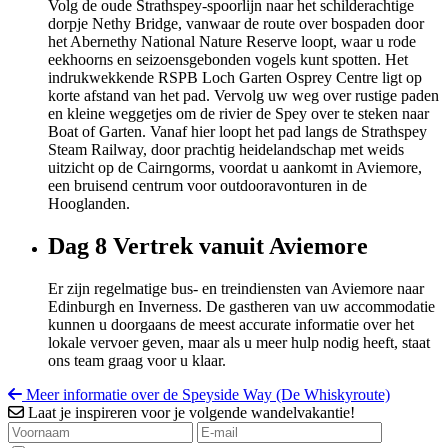
Volg de oude Strathspey-spoorlijn naar het schilderachtige
dorpje Nethy Bridge, vanwaar de route over bospaden door
het Abernethy National Nature Reserve loopt, waar u rode
eekhoorns en seizoensgebonden vogels kunt spotten. Het
indrukwekkende RSPB Loch Garten Osprey Centre ligt op
korte afstand van het pad. Vervolg uw weg over rustige paden
en kleine weggetjes om de rivier de Spey over te steken naar
Boat of Garten. Vanaf hier loopt het pad langs de Strathspey
Steam Railway, door prachtig heidelandschap met weids
uitzicht op de Cairngorms, voordat u aankomt in Aviemore,
een bruisend centrum voor outdooravonturen in de
Hooglanden.
Dag 8
Vertrek vanuit Aviemore
Er zijn regelmatige bus- en treindiensten van Aviemore naar
Edinburgh en Inverness. De gastheren van uw accommodatie
kunnen u doorgaans de meest accurate informatie over het
lokale vervoer geven, maar als u meer hulp nodig heeft, staat
ons team graag voor u klaar.
Meer informatie over de Speyside Way (De Whiskyroute)
Laat je inspireren voor je volgende wandelvakantie!