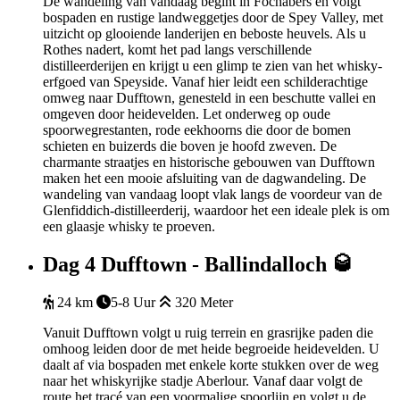
De wandeling van vandaag begint in Fochabers en volgt
bospaden en rustige landweggetjes door de Spey Valley, met
uitzicht op glooiende landerijen en beboste heuvels. Als u
Rothes nadert, komt het pad langs verschillende
distilleerderijen en krijgt u een glimp te zien van het whisky-
erfgoed van Speyside. Vanaf hier leidt een schilderachtige
omweg naar Dufftown, genesteld in een beschutte vallei en
omgeven door heidevelden. Let onderweg op oude
spoorwegrestanten, rode eekhoorns die door de bomen
schieten en buizerds die boven je hoofd zweven. De
charmante straatjes en historische gebouwen van Dufftown
maken het een mooie afsluiting van de dagwandeling. De
wandeling van vandaag loopt vlak langs de voordeur van de
Glenfiddich-distilleerderij, waardoor het een ideale plek is om
een glaasje whisky te proeven.
Dag 4
Dufftown - Ballindalloch 🥃
24 km
5-8 Uur
320 Meter
Vanuit Dufftown volgt u ruig terrein en grasrijke paden die
omhoog leiden door de met heide begroeide heidevelden. U
daalt af via bospaden met enkele korte stukken over de weg
naar het whiskyrijke stadje Aberlour. Vanaf daar volgt de
route het tracé van een voormalige spoorlijn en volgt u de