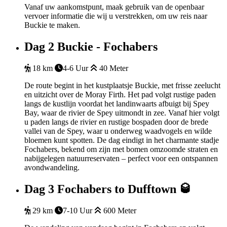
Vanaf uw aankomstpunt, maak gebruik van de openbaar
vervoer informatie die wij u verstrekken, om uw reis naar
Buckie te maken.
Dag 2
Buckie - Fochabers
18 km
4-6 Uur
40 Meter
De route begint in het kustplaatsje Buckie, met frisse zeelucht
en uitzicht over de Moray Firth. Het pad volgt rustige paden
langs de kustlijn voordat het landinwaarts afbuigt bij Spey
Bay, waar de rivier de Spey uitmondt in zee. Vanaf hier volgt
u paden langs de rivier en rustige bospaden door de brede
vallei van de Spey, waar u onderweg waadvogels en wilde
bloemen kunt spotten. De dag eindigt in het charmante stadje
Fochabers, bekend om zijn met bomen omzoomde straten en
nabijgelegen natuurreservaten – perfect voor een ontspannen
avondwandeling.
Dag 3
Fochabers to Dufftown 🥃
29 km
7-10 Uur
600 Meter