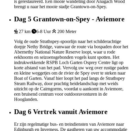
is gerestaureerd. Een mooie wandeling door Anagach Wood
brengt u naar het mooie stadje Grantown-on-Spey.
Dag 5
Grantown-on-Spey - Aviemore
27 km
6-8 Uur
200 Meter
Volg de oude Strathspey-spoorlijn naar het schilderachtige
dorpje Nethy Bridge, vanwaar de route via bospaden door het
Abernethy National Nature Reserve loopt, waar u rode
eekhoorns en seizoensgebonden vogels kunt spotten. Het
indrukwekkende RSPB Loch Garten Osprey Centre ligt op
korte afstand van het pad. Vervolg uw weg over rustige paden
en kleine weggetjes om de rivier de Spey over te steken naar
Boat of Garten. Vanaf hier loopt het pad langs de Strathspey
Steam Railway, door prachtig heidelandschap met weids
uitzicht op de Cairngorms, voordat u aankomt in Aviemore,
een bruisend centrum voor outdooravonturen in de
Hooglanden.
Dag 6
Vertrek vanuit Aviemore
Er zijn regelmatige bus- en treindiensten van Aviemore naar
Edinburgh en Inverness. De gastheren van uw accommodatie