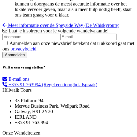
kunnen u doorgaans de meest accurate informatie over het
lokale vervoer geven, maar als u meer hulp nodig heeft, staat
ons team graag voor u klaar.
Meer informatie over de Speyside Way (De Whiskyroute)
Laat je inspireren voor je volgende wandelvakantie!
Aanmelden aan onze niewsbrief betekent dat u akkoord gaat met
ons
privacybeleid
.
Wilt u een vraag stellen?
E-mail ons
+353 91 763994
(Regel een terugbelafspraak)
Hillwalk Tours
33 Platform 94
Mervue Business Park, Wellpark Road
Galway, H91 2Y20
IERLAND
+353 91 763 994
Onze Wandelreizen