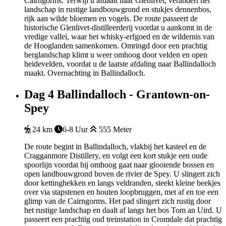
Cairngorms. Terwijl u afdaalt naar Glenlivet, verandert het
landschap in rustige landbouwgrond en stukjes dennenbos,
rijk aan wilde bloemen en vogels. De route passeert de
historische Glenlivet-distilleerderij voordat u aankomt in de
vredige vallei, waar het whisky-erfgoed en de wildernis van
de Hooglanden samenkomen. Omringd door een prachtig
berglandschap klimt u weer omhoog door velden en open
heidevelden, voordat u de laatste afdaling naar Ballindalloch
maakt. Overnachting in Ballindalloch.
Dag 4
Ballindalloch - Grantown-on-
Spey
24 km
6-8 Uur
555 Meter
De route begint in Ballindalloch, vlakbij het kasteel en de
Cragganmore Distillery, en volgt een kort stukje een oude
spoorlijn voordat hij omhoog gaat naar glooiende bossen en
open landbouwgrond boven de rivier de Spey. U slingert zich
door kettinghekken en langs veldranden, steekt kleine beekjes
over via stapstenen en houten loopbruggen, met af en toe een
glimp van de Cairngorms. Het pad slingert zich rustig door
het rustige landschap en daalt af langs het bos Tom an Uird. U
passeert een prachtig oud treinstation in Cromdale dat prachtig