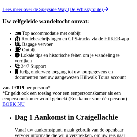
Lees meer over de Speyside Way (De Whiskyroute)
Uw zelfgeleide wandeltocht omvat:
Top accommodatie met ontbijt
Routebeschrijvingen en GPS-tracks via de HiiKER-app
Bagage vervoer
Ontbijt
Lokale tips en historische feiten om je wandeling te
verrijken
24/7 Support
Krijg onderweg toegang tot uw tourgegevens en
documenten met uw aangewezen Hillwalk Tours-account
vanaf
£819
per persoon
*
*Er geldt ook een toeslag voor een eenpersoonskamer als een
eenpersoonskamer wordt geboekt (Een kamer voor één persoon)
BOEK NU
Dag 1
Aankomst in Craigellachie
Vanaf uw aankomstpunt, maak gebruik van de openbaar
vervoer informatie die wij u verstrekken, om uw reis naar