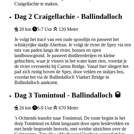
Craigellachie te maken.
Dag 2
Craigellachie - Ballindalloch
20 km
5-7 Uur
120 Meter
Je volgt het tracé van een oude spoorlijn en passeert het
whiskyrijke stadje Aberlour. Je volgt de rivier de Spey via een
mix van paden langs de rivier, bossen en open
landbouwgrond. Je passeert distilleerderijen en kleine
gehuchten, waar je vissers in het water kunt zien, voordat je
de rivier oversteekt bij Carron Bridge. Vanaf hier slingert het
pad zich rustig boven de Spey, door velden en stukjes bos,
voordat het via de Ballindalloch Viaduct Bridge in
Ballindalloch aankomt.
Dag 3
Tomintoul - Ballindalloch 🥃
26 km
6-9 Uur
670 Meter
’s Ochtends transfer naar Tomintoul. De route begint in het
dorp Tomintoul en klimt langzaam door open heidevelden en
met heide begroeide heuvels, met weidse uitzichten over de