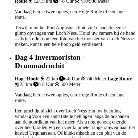
Route
12/15 km
4-6 Uur
410/500 Meter
Vandaag heb je twee opties, een Hoge Route of een lage
route.
Terwijl u uit het Fort Augustus klimt, zult u snel de eerste
glimp opvangen van Loch Ness. Houd uw camera bij de hand
– als het u lukt om een foto van het monster van Loch Ness te
maken, kunt u een hele hoop geld verdienen!
Dag 4
Invermoriston -
Drumnadrochit
Hoge Route
22 km
6-8 Uur
740 Meter
Lage Route
23 km
6-8 Uur
500 Meter
Vandaag heb je twee opties, een Hoge Route of een lage
route.
Een prachtig uitzicht over Loch Ness zijn uw beloning
vandaag voor een aantal steile hellingen langs de bospaden
aan de noordkant van het meer. Als u nog genoeg energie
over heeft, raden wij een vier kilometer lange omweg naar het
kasteel Urquhart aan. Of klinkt misschien een pint van de