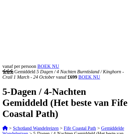
vanaf per persoon
BOEK NU
Gemiddeld
5 Dagen /
4 Nachten
Burntisland / Kinghorn -
Crail
1 March - 24 October
vanaf
£699
BOEK NU
5-Dagen / 4-Nachten
Gemiddeld (Het beste van Fife
Coastal Path)
>
Schotland Wandelreizen
>
Fife Coastal Path
>
Gemiddelde
Wandelreizen
>
5-Dagen / 4-Nachten Gemiddeld (Het beste van