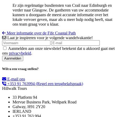
Er zijn regelmatige busdiensten van Crail naar Edinburgh en
verder naar Glasgow. De gastheren van uw accommodatie
kunnen u doorgaans de meest accurate informatie over het
lokale vervoer geven, maar als u meer hulp nodig heeft, staat
ons team graag voor u klaar.
Meer informatie over de Fife Coastal Path
Laat je inspireren voor je volgende wandelvakantie!
Aanmelden aan onze niewsbrief betekent dat u akkoord gaat met
ons
privacybeleid
.
Wilt u een vraag stellen?
E-mail ons
+353 91 763994
(Regel een terugbelafspraak)
Hillwalk Tours
33 Platform 94
Mervue Business Park, Wellpark Road
Galway, H91 2Y20
IERLAND
+353 91 763 994