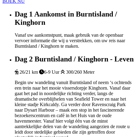
BOEK NU
Dag 1
Aankomst in Burntisland /
Kinghorn
Vanaf uw aankomstpunt, maak gebruik van de openbaar
vervoer informatie die wij u verstrekken, om uw reis naar
Burntisland / Kinghorn te maken.
Dag 2
Burntisland / Kinghorn - Leven
26/21 km
6-9 Uur
300/260 Meter
Begin uw wandeling vanuit Burntisland of neem ‘s ochtends
een trein naar het mooie vissersdorpje Kinghorn. Vanaf daar
gaat het pad in noordelijke richting verder, langs de
dramatische overblijfselen van Seafield Tower en naar het
kleine stadje Kirkcaldy.
Ga verder door Ravenscraig Park
naar Dysart Harbour – maak een stop in het fascinerende
bezoekerscentrum en café in het Huis van de oude
havenmeester. Vanaf hier volgt één van de minst
aantrekkelijke delen van de wandeling aangezien de route u
leidt door stedelijke gebieden die zijn getroffen door