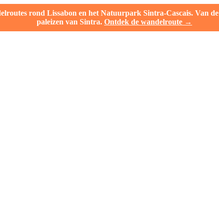
outes rond Lissabon en het Natuurpark Sintra-Cascais. Van de l
paleizen van Sintra.
Ontdek de wandelroute →