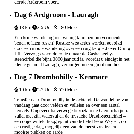
dorpje Ardgroom voert.
Dag 6
Ardgroom - Lauragh
13 km
3-5 Uur
180 Meter
Een korte wandeling met weinig klimmen om vermoeide
benen te laten rusten! Rustige weggetjes worden gevolgd
door een mooie wandeling over een ruig bergpad over Drung
Hill. Vervolgs voert de route u naar de Cashelkeelty-
steencirkel die bijna 3000 jaar oud is, voordat u eindigt in het
kleine gehucht Lauragh, verborgen in een groot oud bos.
Dag 7
Drombohilly - Kenmare
19 km
5-7 Uur
550 Meter
Transfer naar Drombohilly in de ochtend. De wandeling van
vandaag gaat door velden en valleien en over een aantal
heuvels. Ongeveer halverwege bezoekt u de Gleninchaquin-
vallei met zijn waterval en de mystieke Uragh-steencirkel –
een ongetwijfeld hoogtepunt van de hele Beara Way en, op
een rustige dag, mogelijk een van de meest vredige en
mooiste plekken op aarde.