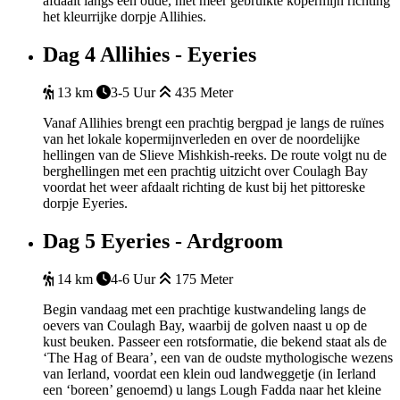
afdaalt langs een oude, niet meer gebruikte kopermijn richting
het kleurrijke dorpje Allihies.
Dag 4
Allihies - Eyeries
13 km
3-5 Uur
435 Meter
Vanaf Allihies brengt een prachtig bergpad je langs de ruïnes
van het lokale kopermijnverleden en over de noordelijke
hellingen van de Slieve Mishkish-reeks. De route volgt nu de
berghellingen met een prachtig uitzicht over Coulagh Bay
voordat het weer afdaalt richting de kust bij het pittoreske
dorpje Eyeries.
Dag 5
Eyeries - Ardgroom
14 km
4-6 Uur
175 Meter
Begin vandaag met een prachtige kustwandeling langs de
oevers van Coulagh Bay, waarbij de golven naast u op de
kust beuken. Passeer een rotsformatie, die bekend staat als de
‘The Hag of Beara’, een van de oudste mythologische wezens
van Ierland, voordat een klein oud landweggetje (in Ierland
een ‘boreen’ genoemd) u langs Lough Fadda naar het kleine