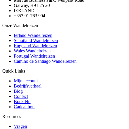
Mervue Business Park, Wellpark Road
Galway, H91 2Y20
IERLAND
+353 91 763 994
Onze Wandelreizen
Ierland Wandelreizen
Schotland Wandelreizen
Engeland Wandelreizen
Wales Wandelreizen
Portugal Wandelreizen
Camino de Santiago Wandelreizen
Quick Links
Mijn account
Bedrijfsverhaal
Blog
Contact
Boek Nu
Cadeaubon
Resources
Vragen