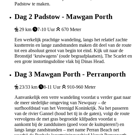
Padstow te maken.
Dag 2
Padstow - Mawgan Porth
29 km
7-10 Uur
670 Meter
Een werkelijk prachtige wandeling, langs het relatief zachte
kustterrein en lange zandstranden maken dit deel van de route
tot een absoluut genot van begin tot eind. Kijk uit naar de
Bronstijd ‘kruiwagens’ (oude begraafplaatsen), The Scarlet en
een grote instortingsdoline vlak bij Dinas Head.
Dag 3
Mawgan Porth - Perranporth
23/33 km
8-11 Uur
910-960 Meter
Aanvankelijk een verre wandeling voordat u verder gaat naar
de meer stedelijke omgeving van Newquay – de
surfhoofdstad van het Verenigd Koninkrijk. Na het passeren
van de rivier Gannel (houd het tij in de gaten), volgt de route
vervolgens de met gras begroeide klifpaden voordat u
aankomt bij de zandduinen (goed voor de kuitspieren!) en
langs lange zandstranden – met name Perran Beach net