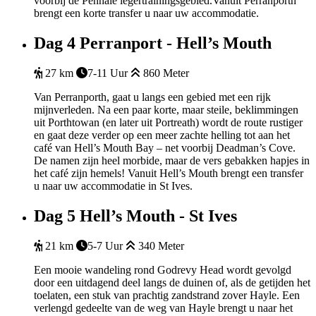
voorbij de Penhale legertrainingsgebied.Vanuit Perranporth
brengt een korte transfer u naar uw accommodatie.
Dag 4
Perranport - Hell’s Mouth
27 km
7-11 Uur
860 Meter
Van Perranporth, gaat u langs een gebied met een rijk
mijnverleden. Na een paar korte, maar steile, beklimmingen
uit Porthtowan (en later uit Portreath) wordt de route rustiger
en gaat deze verder op een meer zachte helling tot aan het
café van Hell’s Mouth Bay – net voorbij Deadman’s Cove.
De namen zijn heel morbide, maar de vers gebakken hapjes in
het café zijn hemels! Vanuit Hell’s Mouth brengt een transfer
u naar uw accommodatie in St Ives.
Dag 5
Hell’s Mouth - St Ives
21 km
5-7 Uur
340 Meter
Een mooie wandeling rond Godrevy Head wordt gevolgd
door een uitdagend deel langs de duinen of, als de getijden het
toelaten, een stuk van prachtig zandstrand zover Hayle. Een
verlengd gedeelte van de weg van Hayle brengt u naar het