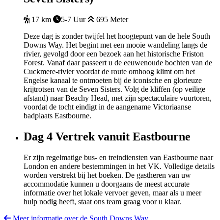
17 km
5-7 Uur
695 Meter
Deze dag is zonder twijfel het hoogtepunt van de hele South
Downs Way. Het begint met een mooie wandeling langs de
rivier, gevolgd door een bezoek aan het historische Friston
Forest. Vanaf daar passeert u de eeuwenoude bochten van de
Cuckmere-rivier voordat de route omhoog klimt om het
Engelse kanaal te ontmoeten bij de iconische en glorieuze
krijtrotsen van de Seven Sisters. Volg de kliffen (op veilige
afstand) naar Beachy Head, met zijn spectaculaire vuurtoren,
voordat de tocht eindigt in de aangename Victoriaanse
badplaats Eastbourne.
Dag 4
Vertrek vanuit Eastbourne
Er zijn regelmatige bus- en treindiensten van Eastbourne naar
London en andere bestemmingen in het VK. Volledige details
worden verstrekt bij het boeken. De gastheren van uw
accommodatie kunnen u doorgaans de meest accurate
informatie over het lokale vervoer geven, maar als u meer
hulp nodig heeft, staat ons team graag voor u klaar.
Meer informatie over de South Downs Way