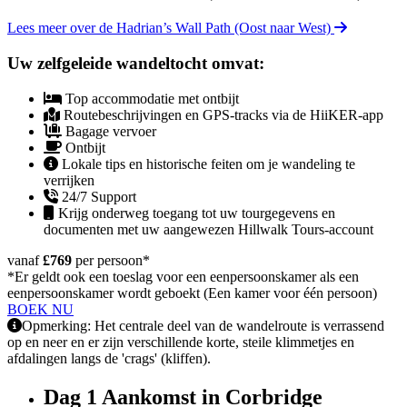
Lees meer over de Hadrian’s Wall Path (Oost naar West)
Uw zelfgeleide wandeltocht omvat:
Top accommodatie met ontbijt
Routebeschrijvingen en GPS-tracks via de HiiKER-app
Bagage vervoer
Ontbijt
Lokale tips en historische feiten om je wandeling te
verrijken
24/7 Support
Krijg onderweg toegang tot uw tourgegevens en
documenten met uw aangewezen Hillwalk Tours-account
vanaf
£769
per persoon
*
*Er geldt ook een toeslag voor een eenpersoonskamer als een
eenpersoonskamer wordt geboekt (Een kamer voor één persoon)
BOEK NU
Opmerking: Het centrale deel van de wandelroute is verrassend
op en neer en er zijn verschillende korte, steile klimmetjes en
afdalingen langs de 'crags' (kliffen).
Dag 1
Aankomst in Corbridge