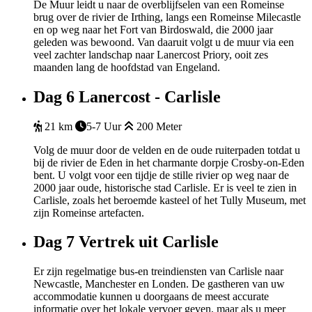
De Muur leidt u naar de overblijfselen van een Romeinse
brug over de rivier de Irthing, langs een Romeinse Milecastle
en op weg naar het Fort van Birdoswald, die 2000 jaar
geleden was bewoond. Van daaruit volgt u de muur via een
veel zachter landschap naar Lanercost Priory, ooit zes
maanden lang de hoofdstad van Engeland.
Dag 6
Lanercost - Carlisle
21 km
5-7 Uur
200 Meter
Volg de muur door de velden en de oude ruiterpaden totdat u
bij de rivier de Eden in het charmante dorpje Crosby-on-Eden
bent. U volgt voor een tijdje de stille rivier op weg naar de
2000 jaar oude, historische stad Carlisle. Er is veel te zien in
Carlisle, zoals het beroemde kasteel of het Tully Museum, met
zijn Romeinse artefacten.
Dag 7
Vertrek uit Carlisle
Er zijn regelmatige bus-en treindiensten van Carlisle naar
Newcastle, Manchester en Londen. De gastheren van uw
accommodatie kunnen u doorgaans de meest accurate
informatie over het lokale vervoer geven, maar als u meer