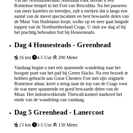
Via het Northumberland Nationaal Park bereikt u een
Romeinse tempel in het Fort van Brocolitia. Na het passeren
van meer kastelen en torentjes, zult u merken dat u langs een
aantal van de meest spectaculaire en best bewaarde delen van
de Muur Van Hadrianus loopt, welke op en neer gaat langsde
toppen van de Northumberland Crags. U sluit uw dag af bij
het prachtig behouden fort bij Housesteads.
Dag 4
Housesteads - Greenhead
16 km
4-5 Uur
290 Meter
Vandaag begint u met een spannende wandeling naar het
hoogste punt van het pad bij Green Slacks. Na een bezoek te
hebben gebracht aan Great Chesters Fort met zijn originele
Romeinse altaar, keert u terug naar de top van de Crags voor
de wat meer spannende en goed bewaarde delen van de
Muur. Het indrukwekkende Thirwall-kasteel markeert het
einde van de wandeling van vandaag.
Dag 5
Greenhead - Lanercost
13 km
3-5 Uur
150 Meter