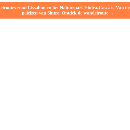
outes rond Lissabon en het Natuurpark Sintra-Cascais. Van de l
paleizen van Sintra.
Ontdek de wandelroute →