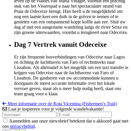
leven op de vlaktes van Maria Vinagre, voordat een prachtig
stuk van het Visserspad u naar het spectaculaire strand van
Praia de Odeceixe brengt. Hier heeft u de mogelijkheid om
nog een laatste keer een duik in de golven te nemen of te
genieten van een ontspannend kopje koffie aan zee. Sluit uw
dag af met een aangename wandeling langs de rivier Seixe en
zijn groene uiterwaarden, voordat u terugkeert naar Odeceixe.
Dag 7
Vertrek vanuit Odeceixe
Er zijn frequente busverbindingen van Odeceixe naar Lagos
en richting de luchthaven van Faro of rechtstreeks naar
Lissabon. Als alternatief is het mogelijk om een taxi transfer te
krijgen van Odeceixe naar de luchthavens van Faro of
Lissabon. De gastheren van uw accommodatie kunnen u
doorgaans de meest accurate informatie over het lokale
vervoer geven, maar als u meer hulp nodig heeft, staat ons
team graag voor u klaar.
Meer informatie over de Rota Vicentina (Fishermen’s Trail)
Laat je inspireren voor je volgende wandelvakantie!
Aanmelden aan onze niewsbrief betekent dat u akkoord gaat met
ons
privacybeleid
.