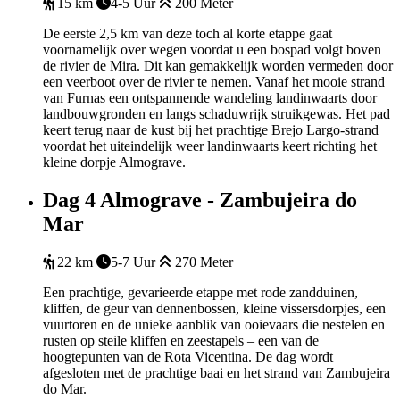
15 km
4-5 Uur
200 Meter
De eerste 2,5 km van deze toch al korte etappe gaat
voornamelijk over wegen voordat u een bospad volgt boven
de rivier de Mira. Dit kan gemakkelijk worden vermeden door
een veerboot over de rivier te nemen. Vanaf het mooie strand
van Furnas een ontspannende wandeling landinwaarts door
landbouwgronden en langs schaduwrijk struikgewas. Het pad
keert terug naar de kust bij het prachtige Brejo Largo-strand
voordat het uiteindelijk weer landinwaarts keert richting het
kleine dorpje Almograve.
Dag 4
Almograve - Zambujeira do
Mar
22 km
5-7 Uur
270 Meter
Een prachtige, gevarieerde etappe met rode zandduinen,
kliffen, de geur van dennenbossen, kleine vissersdorpjes, een
vuurtoren en de unieke aanblik van ooievaars die nestelen en
rusten op steile kliffen en zeestapels – een van de
hoogtepunten van de Rota Vicentina. De dag wordt
afgesloten met de prachtige baai en het strand van Zambujeira
do Mar.